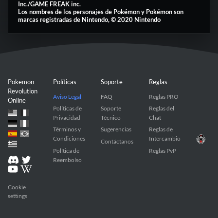
Inc./GAME FREAK inc.
Los nombres de los personajes de Pokémon y Pokémon son
marcas registradas de Nintendo, © 2020 Nintendo
Pokemon
Políticas
Soporte
Reglas
Revolution
Aviso Legal
FAQ
Reglas PRO
Online
Políticas de
Soporte
Reglas del
Privacidad
Técnico
Chat
Términos y
Sugerencias
Reglas de
Condiciones
Intercambio
Contáctanos
Política de
Reglas PvP
Reembolso
Cookie
settings