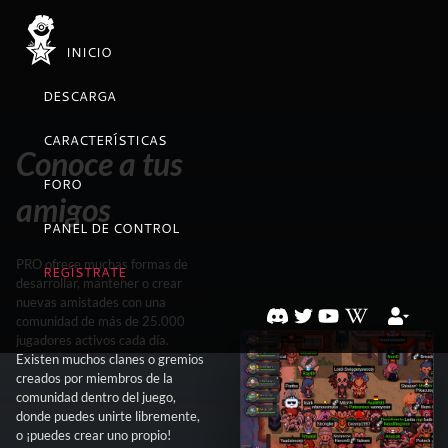
INICIO
DESCARGA
CARACTERÍSTICAS
Conoce a tus
FORO
amigos
PANEL DE CONTROL
PRO ofrece muchas formas de
REGÍSTRATE
desarrollar, mantener o crear
nuevas amistades con una
comunidad de más de 25.000
jugadores activos cada día.
Existen muchos clanes o gremios
creados por miembros de la
comunidad dentro del juego,
donde puedes unirte libremente,
o ¡puedes crear uno propio!