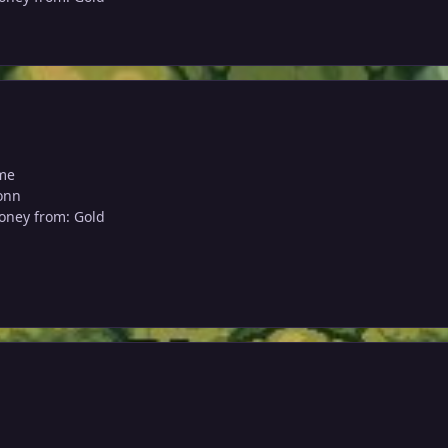
ime
onn
oney from: Gold