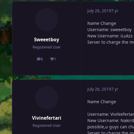
July 26, 2019
7 yr
Name Change
Username: sweeetboy
New Username: iLukzz
Sweeetboy
Server to charge the m
Registered User
8
1
posts
Reputation
July 26, 2019
7 yr
Name Change
Username: ViviNefertar
Vivinefertari
New Username: NakiriEr
Registered User
possible,u guys can ch
Server to charge the m