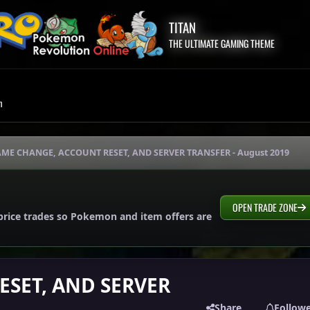
TITAN
THE ULTIMATE GAMING THEME
m
ME CHANGE, ACCOUNT RESET, AND SERVER TRANSFER - August 2019
OPEN TRADE ZONE
price trades so Pokemon and item offers are
SET, AND SERVER
Share
Follow