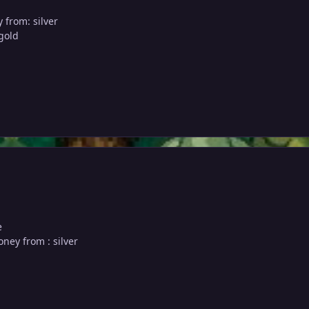
 from: silver
 gold
e
ney from : silver