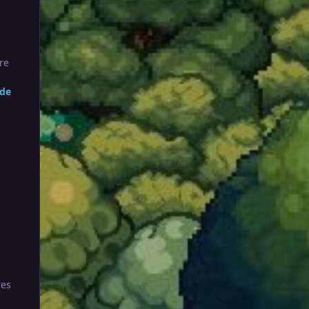
re
 de
res