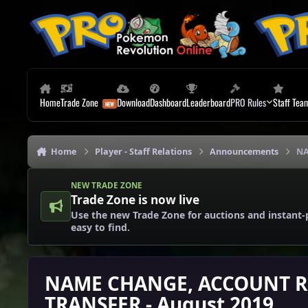
Skip to content
Home
Trade Zone
Download
Dashboard
Leaderboard
PRO Rules
Staff Tea
Home
Player - Staff Relations
Announcements
NA
NEW TRADE ZONE
Trade Zone is now live
Use the new Trade Zone for auctions and instant-
easy to find.
NAME CHANGE, ACCOUNT RE
TRANSFER - August 2019