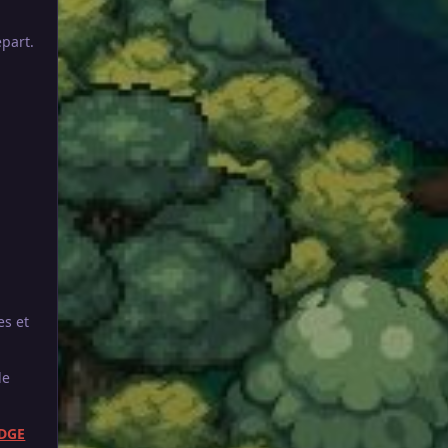
épart.
es et
de
ADGE