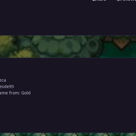
eca
Desde95
name from: Gold