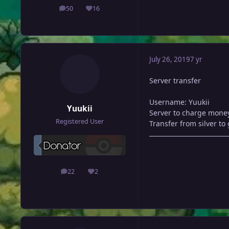
50
16
posts
Reputation
July 26, 2019
7 yr
Server transfer
Username: Yuukii
Yuukii
Server to charge money
Registered User
Transfer from silver to
22
2
posts
Reputation