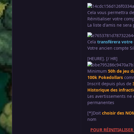
Cela vous permettra de
Réinitialiser votre com
La liste d'amis ne sera
Cela
transférera votre
Votre ancien compte Sil
[HEURE]. [/ HR]
Minimum
50h de jeu d
100k Pokedollars
comm
Inscrit depuis plus de
Historique des infract
Les avertissements ne 
permanentes
[*]Doit
choisir des N
nom
POUR RÉINITIALISER