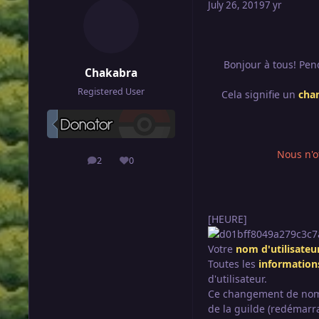
July 26, 2019
7 yr
Bonjour à tous! Pen
Chakabra
Registered User
Cela signifie un
cha
Nous n'o
2
0
posts
Reputation
[HEURE]
Votre
nom d'utilisateu
Toutes les
information
d'utilisateur.
Ce changement de nom 
de la guilde (redémarr