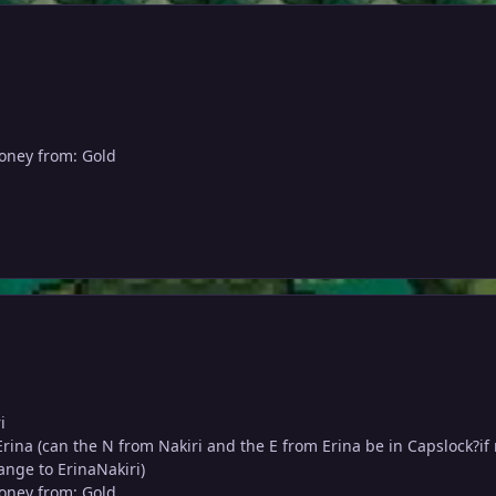
oney from: Gold
i
ina (can the N from Nakiri and the E from Erina be in Capslock?if 
ange to ErinaNakiri)
oney from: Gold