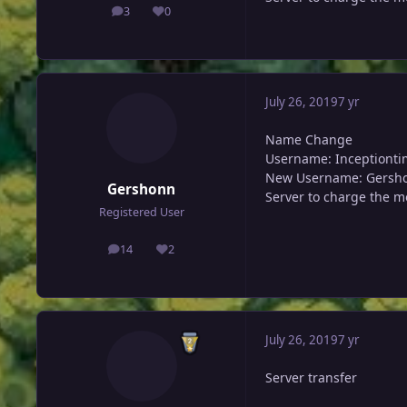
3
0
posts
Reputation
July 26, 2019
7 yr
Name Change
Username: Inceptiont
New Username: Gersh
Gershonn
Server to charge the m
Registered User
14
2
posts
Reputation
July 26, 2019
7 yr
Server transfer