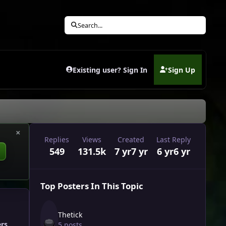
Search...
Existing user? Sign In
Sign Up
(opens in new tab)
×
Replies
Views
Created
Last Reply
549
131.5k
7 yr
7 yr
6 yr
6 yr
Top Posters In This Topic
Thetick
ers
5 posts