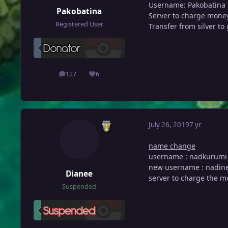
Username: Pakobatina
Pakobatina
Server to charge money
Registered User
Transfer from silver to
127
6
posts
Reputation
July 26, 2019
7 yr
name change
username : nadkurumi
new username : nadin
Dianee
server to charge the mo
Suspended